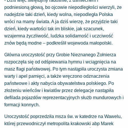
- Dziś więc świętujmy radośnie, z uśmiechem i
podniesioną głową, bo ojcowie niepodległości wierzyli, że
nadejdzie taki dzień, kiedy wolna, niepodległa Polska
wróci na mamy świata. A ja dziś wierzę, że przyjdzie taki
dzień, kiedy wartości tak im bliskie, jak szacunek,
wzajemna życzliwość, ludzka solidarność i uczciwość
znów będą modne – podkreślił wojewoda małopolski.
Główna uroczystość przy Grobie Nieznanego Żołnierza
rozpoczęła się od odśpiewania hymnu i wciągnięcia na
masz flagi państwowej. Po tym nastąpiła uroczysta zmiana
warty i apel pamięci, a także wręczono odznaczenia
państwowe i akty nabycia obywatelstwa polskiego. Po
złożeniu wieńców i kwiatów przez delegacje nastąpiła
defilada pojazdów reprezentacyjnych służb mundurowych i
formacji konnych.
Uroczystość poprzedziła msza św. w katedrze na Wawelu,
której przewodniczył metropolita krakowski abp Marek