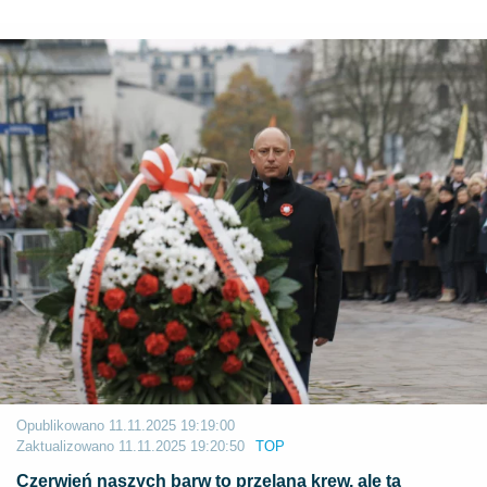
Opublikowano
11.11.2025 19:19:00
Zaktualizowano
11.11.2025 19:20:50
TOP
Czerwień naszych barw to przelana krew, ale ta