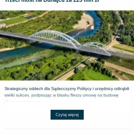
Strategiczny oddech dla Sądecczyzny Politycy i urzędnicy odtrąbili
wielki sukces, podpisując w blasku fleszy umowę na budowę
długo wyczekiwane...
Czytaj więcej