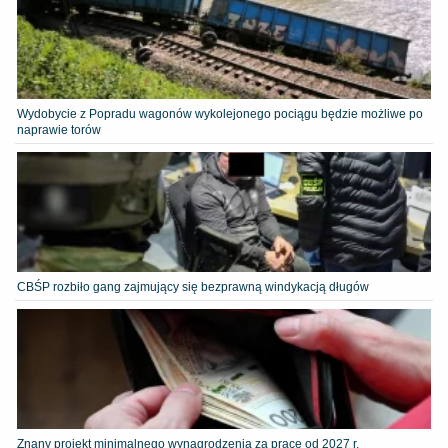
Wydobycie z Popradu wagonów wykolejonego pociągu będzie możliwe po
naprawie torów
CBŚP rozbiło gang zajmujący się bezprawną windykacją długów
Znany projekt minimalnego wynagrodzenia za pracę od 2027 r.