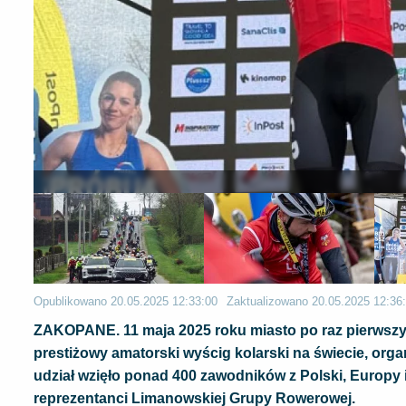
Opublikowano
20.05.2025 12:33:00
Zaktualizowano
20.05.2025 12:36
​ZAKOPANE. 11 maja 2025 roku miasto po raz pierwszy w
prestiżowy amatorski wyścig kolarski na świecie, or
udział wzięło ponad 400 zawodników z Polski, Europy 
reprezentanci Limanowskiej Grupy Rowerowej.