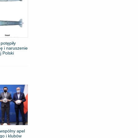
potępiły
nę i naruszenie
j Polski
wspólny apel
go i klubów