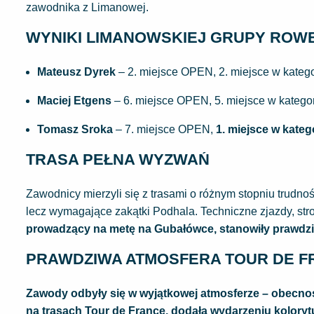
zawodnika z Limanowej.
WYNIKI LIMANOWSKIEJ GRUPY ROW
Mateusz Dyrek
– 2. miejsce OPEN, 2. miejsce w katego
Maciej Etgens
– 6. miejsce OPEN, 5. miejsce w katego
Tomasz Sroka
– 7. miejsce OPEN,
1. miejsce w kateg
TRASA PEŁNA WYZWAŃ
Zawodnicy mierzyli się z trasami o różnym stopniu trudnoś
lecz wymagające zakątki Podhala. Techniczne zjazdy, str
prowadzący na metę na
Gubałówce
, stanowiły prawdzi
PRAWDZIWA ATMOSFERA TOUR DE F
Zawody odbyły się w wyjątkowej atmosferze – obecn
na trasach Tour de France, dodała wydarzeniu kolorytu