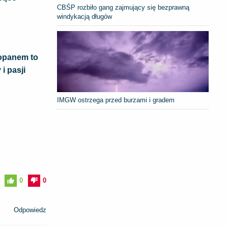
CBŚP rozbiło gang zajmujący się bezprawną
windykacją długów
kopanem to
i pasji
IMGW ostrzega przed burzami i gradem
0
0
Odpowiedz