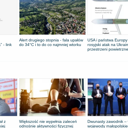
Alert drugiego stopnia - fala upałów
USA i państwa Europy 
 - link
do 34°C i to do co najmniej wtorku
rosyjski atak na Ukrai
przestrzeni powietrzne
ał z
Większość nie wypełnia zaleceń
Dwunasty zawodnik – 
kiej
odnośnie aktywności fizycznej
wojewody małopolskie