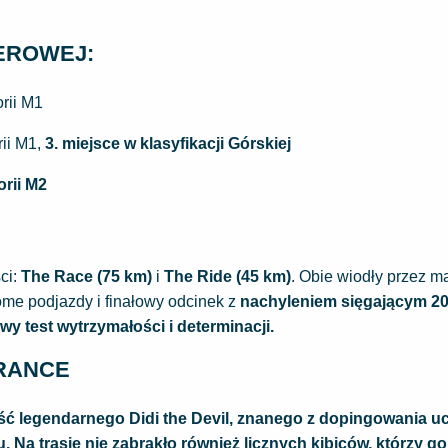
EROWEJ:
rii M1
rii M1,
3. miejsce w klasyfikacji Górskiej
orii M2
ci:
The Race (75 km)
i
The Ride (45 km)
. Obie wiodły przez m
ome podjazdy i finałowy odcinek z
nachyleniem sięgającym 2
wy test wytrzymałości i determinacji.
RANCE
ość legendarnego
Didi the Devil
, znanego z dopingowania u
. Na trasie nie zabrakło również licznych kibiców, którzy g