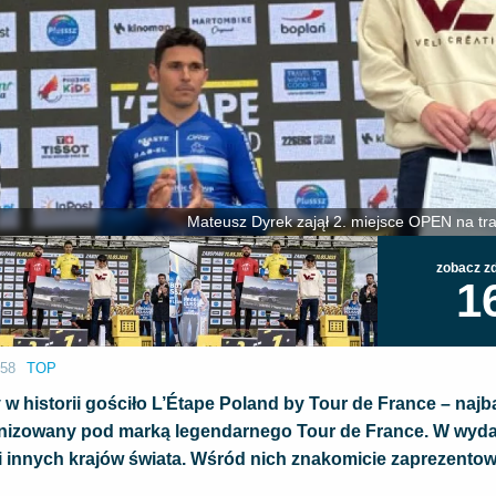
Mateusz Dyrek zajął 2. miejsce OPEN na tr
zobacz zd
1
:58
TOP
 historii gościło L’Étape Poland by Tour de France – najba
ganizowany pod marką legendarnego Tour de France. W wyd
i innych krajów świata. Wśród nich znakomicie zaprezentowa