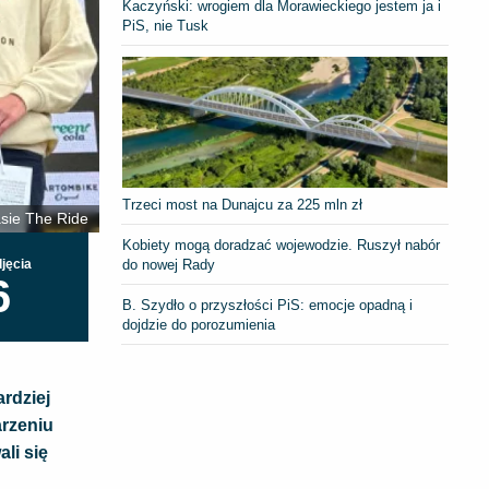
Kaczyński: wrogiem dla Morawieckiego jestem ja i
PiS, nie Tusk
Trzeci most na Dunajcu za 225 mln zł
asie The Ride
Kobiety mogą doradzać wojewodzie. Ruszył nabór
do nowej Rady
jęcia
6
B. Szydło o przyszłości PiS: emocje opadną i
dojdzie do porozumienia
rdziej
arzeniu
li się