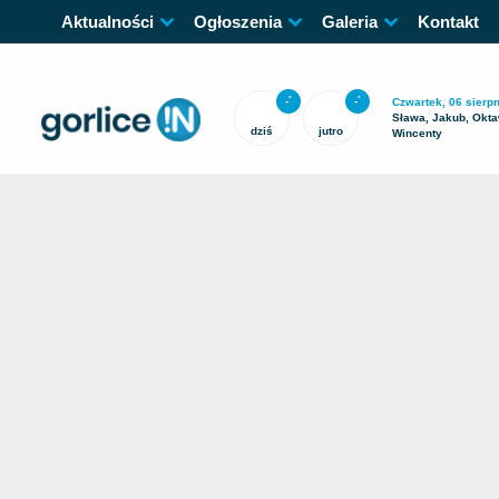
Aktualności
Ogłoszenia
Galeria
Kontakt
-
-
°
°
Czwartek, 06 sierpn
Sława, Jakub, Okta
dziś
jutro
Wincenty