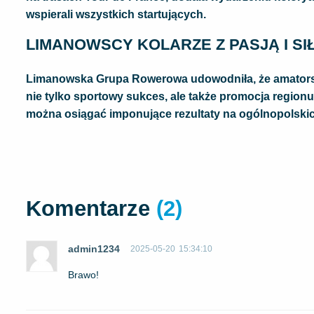
wspierali wszystkich startujących.
LIMANOWSCY KOLARZE Z PASJĄ I SI
Limanowska Grupa Rowerowa udowodniła, że amatorski
nie tylko sportowy sukces, ale także promocja regionu 
można osiągać imponujące rezultaty na ogólnopolski
Komentarze
(2)
admin1234
2025-05-20
15:34:10
Brawo!