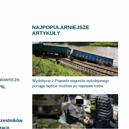
NAJPOPULARNIEJSZE
ARTYKUŁY
alownicze,
Wydobycie z Popradu wagonów wykolejonego
pociągu będzie możliwe po naprawie torów
0%,
czestników
orąco