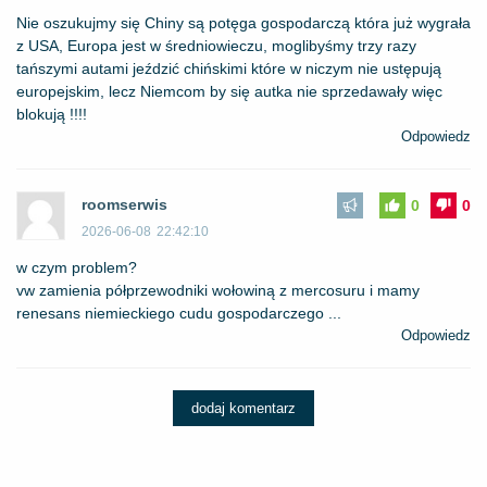
Nie oszukujmy się Chiny są potęga gospodarczą która już wygrała
z USA, Europa jest w średniowieczu, moglibyśmy trzy razy
tańszymi autami jeździć chińskimi które w niczym nie ustępują
europejskim, lecz Niemcom by się autka nie sprzedawały więc
blokują !!!!
Odpowiedz
roomserwis
0
0
2026-06-08
22:42:10
w czym problem?
vw zamienia półprzewodniki wołowiną z mercosuru i mamy
renesans niemieckiego cudu gospodarczego ...
Odpowiedz
dodaj komentarz