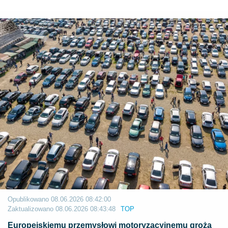
Opublikowano
08.06.2026 08:42:00
Zaktualizowano
08.06.2026 08:43:48
TOP
Europejskiemu przemysłowi motoryzacyjnemu grożą