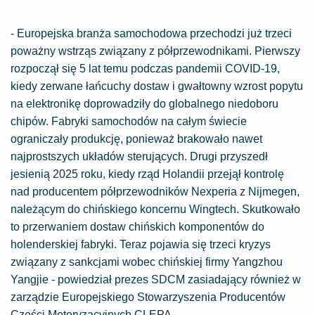
- Europejska branża samochodowa przechodzi już trzeci
poważny wstrząs związany z półprzewodnikami. Pierwszy
rozpoczął się 5 lat temu podczas pandemii COVID-19,
kiedy zerwane łańcuchy dostaw i gwałtowny wzrost popytu
na elektronikę doprowadziły do globalnego niedoboru
chipów. Fabryki samochodów na całym świecie
ograniczały produkcję, ponieważ brakowało nawet
najprostszych układów sterujących. Drugi przyszedł
jesienią 2025 roku, kiedy rząd Holandii przejął kontrolę
nad producentem półprzewodników Nexperia z Nijmegen,
należącym do chińskiego koncernu Wingtech. Skutkowało
to przerwaniem dostaw chińskich komponentów do
holenderskiej fabryki. Teraz pojawia się trzeci kryzys
związany z sankcjami wobec chińskiej firmy Yangzhou
Yangjie - powiedział prezes SDCM zasiadający również w
zarządzie Europejskiego Stowarzyszenia Producentów
Części Motoryzacyjnych CLEPA.