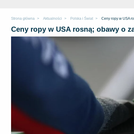
Strona główna
Aktualności
Polska i Świat
Ceny ropy w USA ro
Ceny ropy w USA rosną; obawy o za