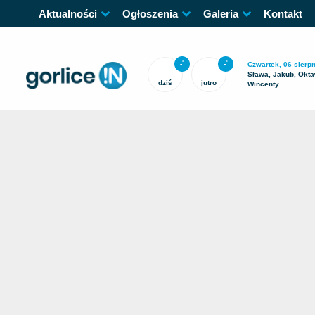
Aktualności
Ogłoszenia
Galeria
Kontakt
-
-
°
°
Czwartek, 06 sierpn
Sława, Jakub, Okta
dziś
jutro
Wincenty