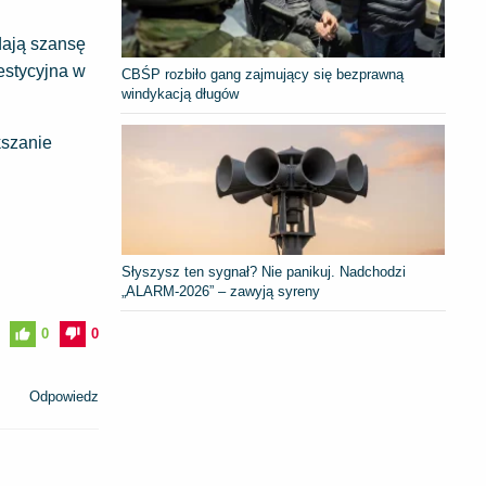
dają szansę
estycyjna w
CBŚP rozbiło gang zajmujący się bezprawną
windykacją długów
kszanie
Słyszysz ten sygnał? Nie panikuj. Nadchodzi
„ALARM-2026” – zawyją syreny
0
0
Odpowiedz