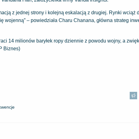
ą z jednej strony i kolejną eskalacją z drugiej. Rynki wciąż 
emię wojenną” – powiedziała Charu Chanana, główna strateg inw
traci 14 milionów baryłek ropy dziennie z powodu wojny, a zwię
P Biznes)
kwencje