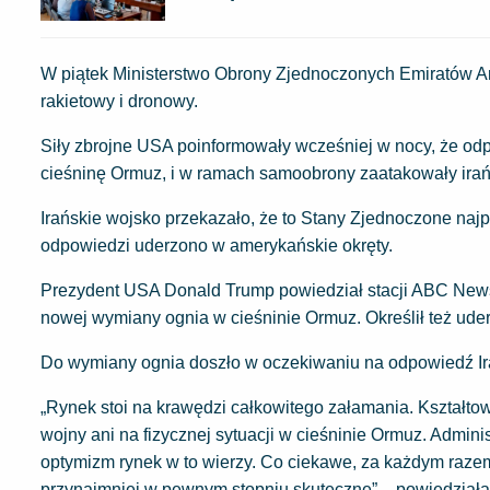
W piątek Ministerstwo Obrony Zjednoczonych Emiratów Ara
rakietowy i dronowy.
Siły zbrojne USA poinformowały wcześniej w nocy, że odpar
cieśninę Ormuz, i w ramach samoobrony zaatakowały irańs
Irańskie wojsko przekazało, że to Stany Zjednoczone najpi
odpowiedzi uderzono w amerykańskie okręty.
Prezydent USA Donald Trump powiedział stacji ABC News
nowej wymiany ognia w cieśninie Ormuz. Określił też uder
Do wymiany ognia doszło w oczekiwaniu na odpowiedź I
„Rynek stoi na krawędzi całkowitego załamania. Kształtowan
wojny ani na fizycznej sytuacji w cieśninie Ormuz. Admin
optymizm rynek w to wierzy. Co ciekawe, za każdym razem 
przynajmniej w pewnym stopniu skuteczne” – powiedziała 