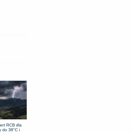
ert RCB dla
y do 38°C i