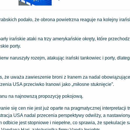
bskich podało, że obrona powietrzna reaguje na kolejny irańsk
ły irańskie ataki na trzy amerykańskie okręty, które przechodz
kie porty.
erw naruszyły rozejm, atakując irański tankowiec i porty, dlate
, że uważa zawieszenie broni z Iranem za nadal obowiązując
zenia USA przeciwko Iranowi jako „miłosne stuknięcie”.
ranu na najnowszą propozycję pokojową.
ie się cen nie jest już oparte na pragmatycznej interpretacji tr
istracja USA nadal przecenia perspektywy odwilży, a nastawion
odbicie jest stopniowe i niepełne, co sprawia, że spekulacje s
Vandana Hari, założycielka firmy Vanda Insights.