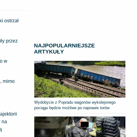
i ostrzał
iły przez
NAJPOPULARNIEJSZE
ARTYKUŁY
go w
e, mimo
Wydobycie z Popradu wagonów wykolejonego
pociągu będzie możliwe po naprawie torów
ajektorii
y na
ą