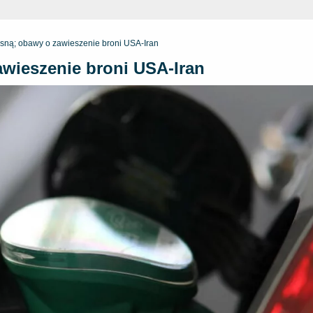
sną; obawy o zawieszenie broni USA-Iran
wieszenie broni USA-Iran