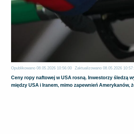
Opublikowano
08.05.2026 10:56:00
Zaktualizowano
08.05.2026 10:57
Ceny ropy naftowej w USA rosną. Inwestorzy śledzą wy
między USA i Iranem, mimo zapewnień Amerykanów, że