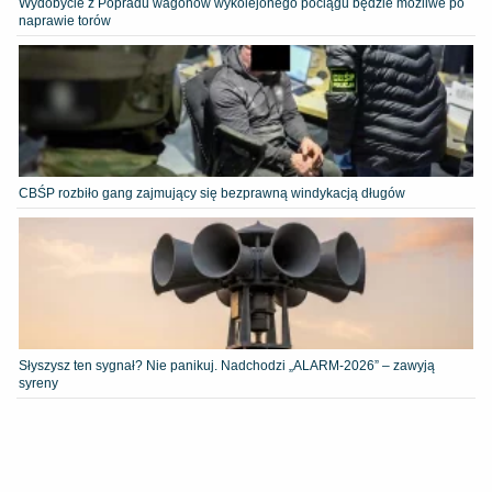
Wydobycie z Popradu wagonów wykolejonego pociągu będzie możliwe po
naprawie torów
CBŚP rozbiło gang zajmujący się bezprawną windykacją długów
Słyszysz ten sygnał? Nie panikuj. Nadchodzi „ALARM-2026” – zawyją
syreny