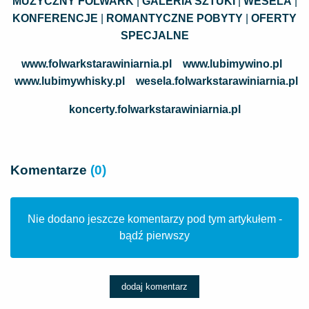
MUZYCZNY FOLWARK
|
GALERIA SZTUKI
|
WESELA
|
KONFERENCJE
|
ROMANTYCZNE POBYTY
|
OFERTY
SPECJALNE
www.folwarkstarawiniarnia.pl
www.lubimywino.pl
www.lubimywhisky.pl
wesela.folwarkstarawiniarnia.pl
koncerty.folwarkstarawiniarnia.pl
Komentarze
(0)
Nie dodano jeszcze komentarzy pod tym artykułem -
bądź pierwszy
dodaj komentarz