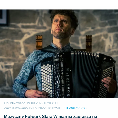
Opublikowano
19.09.2022 07:03:00
Zaktualizowano
19.09.2022 07:12:50
FOLWARK1783
Muzyczny Folwark Stara Winiarnia zaprasza na