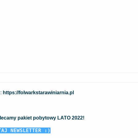
e:
https://folwarkstarawiniarnia.pl
ecamy pakiet pobytowy
LATO 2022
!
TAJ
NEWSLETTER :)