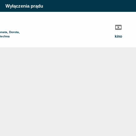
Wyłączenia prądu
onata, Dorota,
kino
lechna