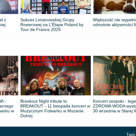
ał z
Sukces Limanowskiej Grupy
Większość nie wypełni
kiej
Rowerowej na L’Étape Poland by
odnośnie aktywności f
Tour de France 2025
A -
Breakout Night tribute to
Koncert zespołu - leg
darnego
BREAKOUT - 11 listopada koncert w
ZDROWA WODA wystąp
warku w
Muzycznym Folwarku w Mszanie
30 września w Starej W
Dolnej
Twój 