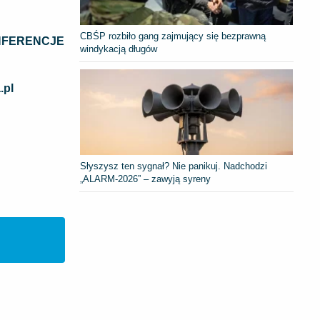
CBŚP rozbiło gang zajmujący się bezprawną
FERENCJE
windykacją długów
.pl
Słyszysz ten sygnał? Nie panikuj. Nadchodzi
„ALARM-2026” – zawyją syreny