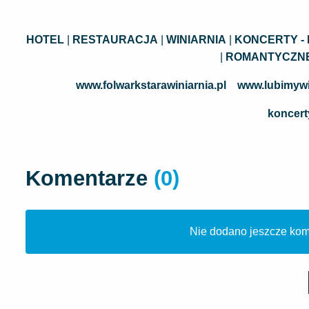
HOTEL
|
RESTAURACJA
|
WINIARNIA
|
KONCERTY -
|
ROMANTYCZNE
www.folwarkstarawiniarnia.pl
www.lubimywi
koncerty
Komentarze
(0)
Nie dodano jeszcze kome