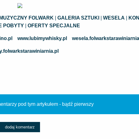
 MUZYCZNY FOLWARK
|
GALERIA SZTUKI
|
WESELA
|
KON
 POBYTY
|
OFERTY SPECJALNE
no.pl
www.lubimywhisky.pl
wesela.folwarkstarawiniarnia
.folwarkstarawiniarnia.pl
ntarzy pod tym artykułem - bądź pierwszy
dodaj komentarz