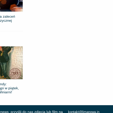
a zaleceń
izycznej
endy:
i w piątek,
iniarni!
news: przyślij do nas zdjęcia lub film na
kontakt@limanowa.in