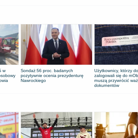
5 w
​Sondaż:56 proc. badanych
Użytkownicy, którzy do
osobowy
pozytywnie ocenia prezydenturę
zalogowali się do mO
towia
Nawrockiego
muszą przywrócić wa
dokumentów