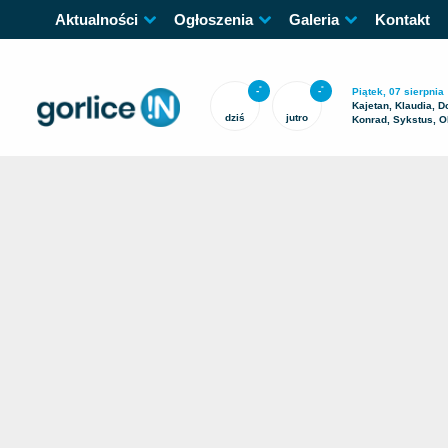
Aktualności
Ogłoszenia
Galeria
Kontakt
-
-
°
°
Piątek, 07 sierpnia
Kajetan, Klaudia, D
dziś
jutro
Konrad, Sykstus, O