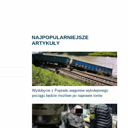
NAJPOPULARNIEJSZE
ARTYKUŁY
Wydobycie z Popradu wagonów wykolejonego
pociągu będzie możliwe po naprawie torów