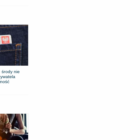
 środy nie
bywatela
żność