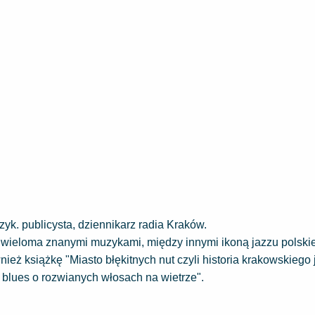
yk. publicysta, dziennikarz radia Kraków.
z wieloma znanymi muzykami, między innymi ikoną jazzu polski
ież książkę "Miasto błękitnych nut czyli historia krakowskiego j
- blues o rozwianych włosach na wietrze".