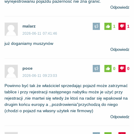
wyrejestrowaniu pojazdu pazernosć nie zna granic.
Odpowiedz
malarz
1
1
2026-06-11
07:41:46
już doganiamy muszynów
Odpowiedz
poce
0
0
2026-06-11
09:23:03
Powinno być tak że właściciel sprzedając pojazd może zatrzymać
tablice i przy rejestracji następnego nabytku może je użyć przy
rejestracji ,nie martwi się wtedy że ktoś na radar się wpakował na
drugim końcu europy a ,,pozdrowienia"przychodzą do niego
(chodzi o pojazd na własny użytek nie firmowy)
Odpowiedz