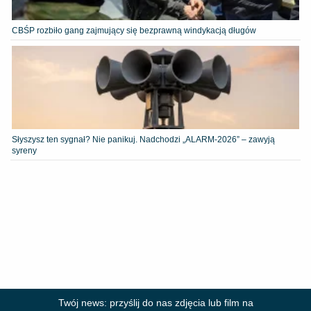
CBŚP rozbiło gang zajmujący się bezprawną windykacją długów
Słyszysz ten sygnał? Nie panikuj. Nadchodzi „ALARM-2026” – zawyją
syreny
Twój news: przyślij do nas zdjęcia lub film na