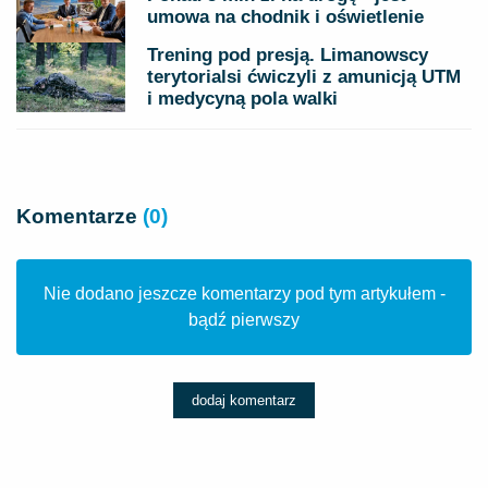
umowa na chodnik i oświetlenie
Trening pod presją. Limanowscy
terytorialsi ćwiczyli z amunicją UTM
i medycyną pola walki
Komentarze
(0)
Nie dodano jeszcze komentarzy pod tym artykułem -
bądź pierwszy
dodaj komentarz