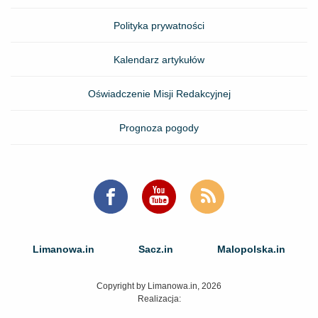
Polityka prywatności
Kalendarz artykułów
Oświadczenie Misji Redakcyjnej
Prognoza pogody
Powiadomienia push z portalu Limanowa.in dają pewność, że nie
przegapisz żadnych ważnych wydarzeń w Twojej okolicy: od
Limanowa.in
Sacz.in
Malopolska.in
najbardziej kontrowersyjnych tematów, przez informacje drogowe,
po zapowiedzi imprez i wiele więcej!
Copyright by Limanowa.in, 2026
Realizacja:
Zapisz się już teraz i bądź zawsze dobrze poinformowany!