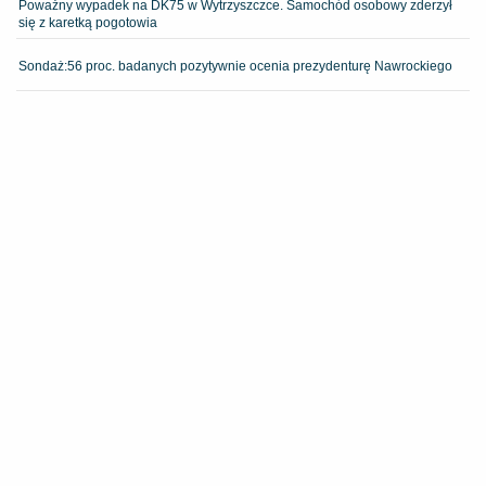
Poważny wypadek na DK75 w Wytrzyszczce. Samochód osobowy zderzył
się z karetką pogotowia
​Sondaż:56 proc. badanych pozytywnie ocenia prezydenturę Nawrockiego