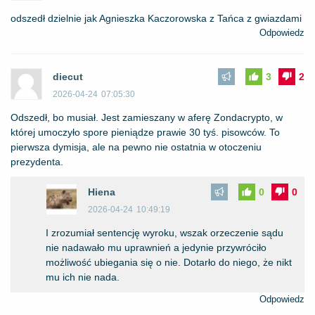
odszedł dzielnie jak Agnieszka Kaczorowska z Tańca z gwiazdami
Odpowiedz
diecut
3
2
2026-04-24
07:05:30
Odszedł, bo musiał. Jest zamieszany w aferę Zondacrypto, w
której umoczyło spore pieniądze prawie 30 tyś. pisowców. To
pierwsza dymisja, ale na pewno nie ostatnia w otoczeniu
prezydenta.
Hiena
0
0
2026-04-24
10:49:19
I zrozumiał sentencję wyroku, wszak orzeczenie sądu
nie nadawało mu uprawnień a jedynie przywróciło
możliwość ubiegania się o nie. Dotarło do niego, że nikt
mu ich nie nada.
Odpowiedz