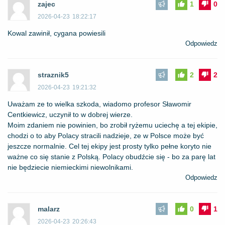
zajec
1
0
2026-04-23
18:22:17
Kowal zawinił, cygana powiesili
Odpowiedz
straznik5
2
2
2026-04-23
19:21:32
Uważam ze to wielka szkoda, wiadomo profesor Sławomir
Centkiewicz, uczynił to w dobrej wierze.
Moim zdaniem nie powinien, bo zrobił ryżemu uciechę a tej ekipie,
chodzi o to aby Polacy stracili nadzieje, ze w Polsce może być
jeszcze normalnie. Cel tej ekipy jest prosty tylko pełne koryto nie
ważne co się stanie z Polską. Polacy obudźcie się - bo za parę lat
nie będziecie niemieckimi niewolnikami.
Odpowiedz
malarz
0
1
2026-04-23
20:26:43