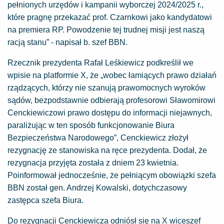
pełnionych urzędów i kampanii wyborczej 2024/2025 r.,
które pragnę przekazać prof. Czarnkowi jako kandydatowi
na premiera RP. Powodzenie tej trudnej misji jest naszą
racją stanu” - napisał b. szef BBN.
Rzecznik prezydenta Rafał Leśkiewicz podkreślił we
wpisie na platformie X, że „wobec łamiących prawo działań
rządzących, którzy nie szanują prawomocnych wyroków
sądów, bezpodstawnie odbierają profesorowi Sławomirowi
Cenckiewiczowi prawo dostępu do informacji niejawnych,
paraliżując w ten sposób funkcjonowanie Biura
Bezpieczeństwa Narodowego”, Cenckiewicz złożył
rezygnację ze stanowiska na ręce prezydenta. Dodał, że
rezygnacja przyjęta została z dniem 23 kwietnia.
Poinformował jednocześnie, że pełniącym obowiązki szefa
BBN został gen. Andrzej Kowalski, dotychczasowy
zastępca szefa Biura.
Do rezygnacji Cenckiewicza odniósł się na X wiceszef