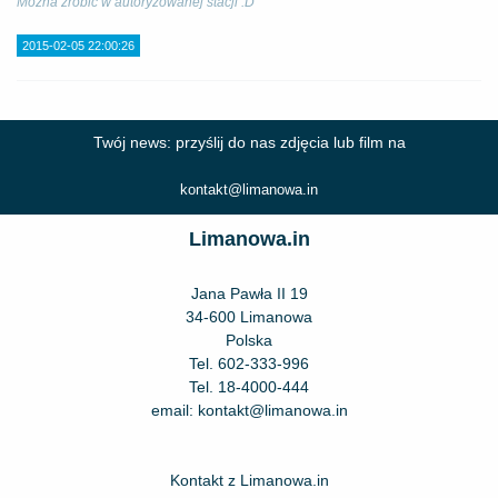
Można zrobić w autoryzowanej stacji :D
2015-02-05 22:00:26
Twój news: przyślij do nas zdjęcia lub film na
kontakt@limanowa.in
Limanowa.in
Jana Pawła II 19
34-600 Limanowa
Polska
Tel.
602-333-996
Tel.
18-4000-444
email:
kontakt@limanowa.in
Kontakt z Limanowa.in