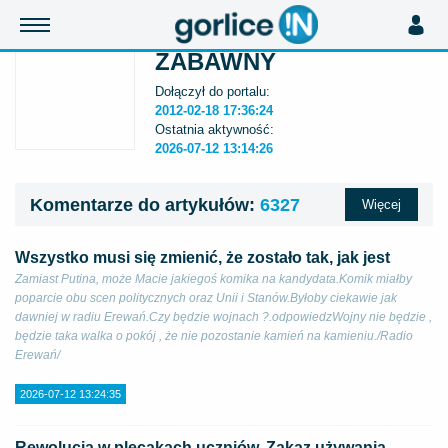
ZABAWNY
Dołączył do portalu:
2012-02-18 17:36:24
Ostatnia aktywność:
2026-07-12 13:14:26
Komentarze do artykułów:
6327
Więcej
Wszystko musi się zmienić, że zostało tak, jak jest
Zamiast Putina, może Macie jakiegoś komika na kandydata.Komik miałby
poparcie obu scen politycznych oraz Unii i Stanów.Byłoby ciekawie jak
dawniej w radiu Erewań.Czy będzie wojnach ?.odpowiedzWojny nie będzie ,
będzie taka walka o pokój , że nie pozostanie kamień na kamieniu./Radio
Erewań/
2026-07-12 13:24:35
Rewolucja w plecakach uczniów. Zakaz używania