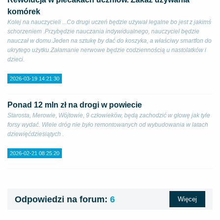
komórek
Kolej na nauczycieli ...Co drugi uczeń będzie używał legalne bo jest z jakimś
schorzeniem .Przybędzie nauczania indywidualnego, nauczyciel będzie
nauczał w domu.Jeden na sztukę by dać do koszyka, a właściwy smartfon do
ukrytego użytku.Załamanie nerwowe będzie codziennością u nastolatków i
dzieci.
2026-03-19 14:21:30
Ponad 12 mln zł na drogi w powiecie
Starosta, Merowie, Wójtowie, 9 człowieków, będą zachodzić w głowę jak tyle
forsy wydać. Wiele dróg nie było remontowanych od wybudowania w latach
dziewięćdziesiątych .
2026-02-21 08:25:20
Odpowiedzi na forum:
6
Więcej