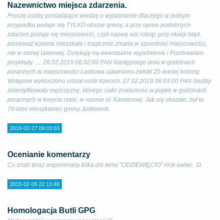
Nazewnictwo miejsca zdarzenia.
Proszę osoby posiadające wiedzę o wyjaśnienie dlaczego w jednym
przypadku podaje się TYLKO obszar gminy, a przy opisie podobnych
zdarzeń podaje się miejscowość, czyli nazwę wsi robiąc przy okazji błąd,
ponieważ kobieta mieszkała i tragicznie zmarła w sąsiedniej miejscowości,
nie w samej laskowej. Dziękuję na ewentualne wyjaśnienie i Pozdrawiam.
przykłady ..... 26.02.2019 06:02:00 PAN Następnego dnia w godzinach
porannych w miejscowości Laskowa ujawniono zwłoki 25-letniej kobiety.
Wstępnie wykluczono udział osób trzecich. 27.02.2019 06:03:00 PAN Służby
zidentyfikowały mężczyznę, którego ciało znaleziono w piątek w godzinach
porannych w korycie rzeki, w rejonie ul. Kamiennej. Jak się okazało, był to
79-letni mieszkaniec gminy Jodłownik.
2019-02-27 09:03:03
Ocenianie komentarzy
Co zrobi teraz wspomniany kilka dni temu "ODZIEWIĘCIO" nick-owiec. :D
2015-02-05 22:13:49
Homologacja Butli GPG