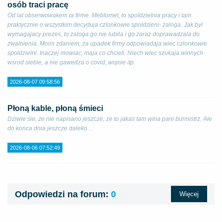
osób traci pracę
Od lat obserwowakem ta firme. Meblomet, to spoldzielnia pracy i tam
praktycznie o wszystkim decyduja czlonkowie spoldzieni- zaloga. Jak byl
wymagajacy prezes, to zaloga go nie lubila i go zaraz doprawadzala do
zwalnienia. Moim zdaniem, za upadek firmy odpowiadaja wiec czlonkowie
spoldzielni. Inaczej mowiac, maja co chcieli. Niech wiec szukaja.winnych
wsrod siebie, a nie gawedza o covid, wojnie itp.
2026-08-07 09:58:56
Płoną kable, płoną śmieci
Dziwie sie, ze nie napisano jeszcze, ze to jakas tam wina pani burmistrz. Ale
do konca dnia jeszcze daleko ...
2026-08-06 07:52:49
Odpowiedzi na forum:
0
Więcej