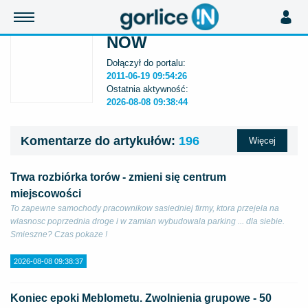
NOW
Dołączył do portalu:
2011-06-19 09:54:26
Ostatnia aktywność:
2026-08-08 09:38:44
Komentarze do artykułów:
196
Więcej
Trwa rozbiórka torów - zmieni się centrum
miejscowości
To zapewne samochody pracownikow sasiedniej firmy, ktora przejela na
wlasnosc poprzednia droge i w zamian wybudowala parking ... dla siebie.
Smieszne? Czas pokaze !
2026-08-08 09:38:37
Koniec epoki Meblometu. Zwolnienia grupowe - 50