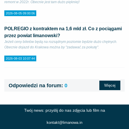
remont w 2022r. Obecnie jest tam dużo piękniej!
2026-08-05 09:00:06
POLREGIO z kontraktem na 1,6 mld zł. Co z pociągami
przez powiat limanowski?
Jeżeli ceny biletów będą na rozsądnym poziomie będzie dużo chętnych.
Obecnie dojazd do Krakowa można by "zadawać za pokutę".
2026-08-03 10:07:44
Odpowiedzi na forum:
0
Więcej
Twój news: przyślij do nas zdjęcia lub film na
kontakt@limanowa.in