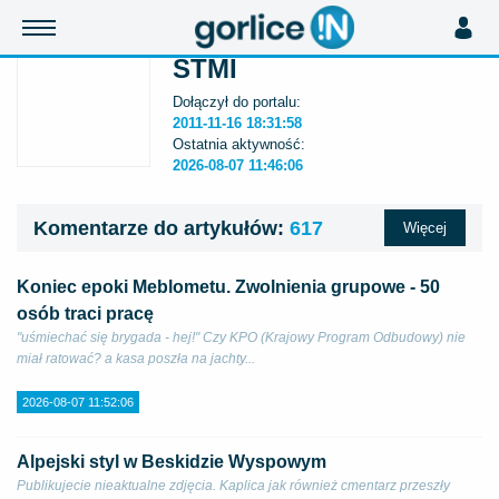
STMI
Dołączył do portalu:
2011-11-16 18:31:58
Ostatnia aktywność:
2026-08-07 11:46:06
Komentarze do artykułów:
617
Więcej
Koniec epoki Meblometu. Zwolnienia grupowe - 50
osób traci pracę
"uśmiechać się brygada - hej!" Czy KPO (Krajowy Program Odbudowy) nie
miał ratować? a kasa poszła na jachty...
2026-08-07 11:52:06
Alpejski styl w Beskidzie Wyspowym
Publikujecie nieaktualne zdjęcia. Kaplica jak również cmentarz przeszły