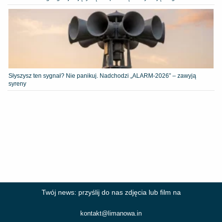
Słyszysz ten sygnał? Nie panikuj. Nadchodzi „ALARM-2026” – zawyją
syreny
Twój news: przyślij do nas zdjęcia lub film na
kontakt@limanowa.in