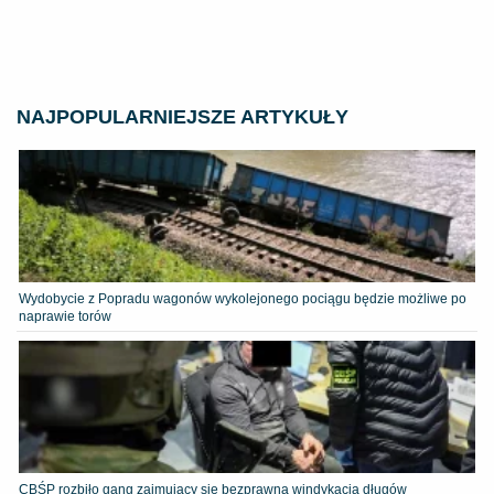
NAJPOPULARNIEJSZE ARTYKUŁY
Wydobycie z Popradu wagonów wykolejonego pociągu będzie możliwe po
naprawie torów
CBŚP rozbiło gang zajmujący się bezprawną windykacją długów