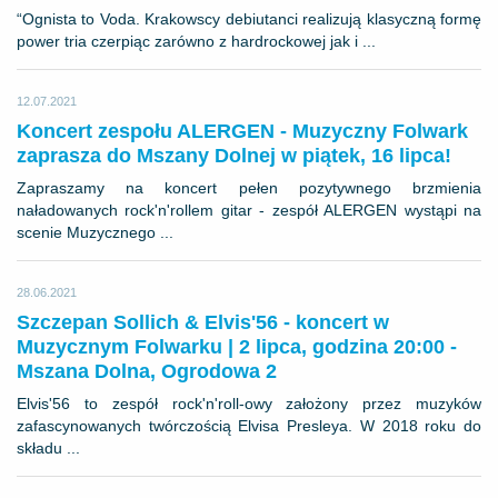
“Ognista to Voda. Krakowscy debiutanci realizują klasyczną formę
power tria czerpiąc zarówno z hardrockowej jak i ...
12.07.2021
Koncert zespołu ALERGEN - Muzyczny Folwark
zaprasza do Mszany Dolnej w piątek, 16 lipca!
Zapraszamy na koncert pełen pozytywnego brzmienia
naładowanych rock'n'rollem gitar - zespół ALERGEN wystąpi na
scenie Muzycznego ...
28.06.2021
Szczepan Sollich & Elvis'56 - koncert w
Muzycznym Folwarku | 2 lipca, godzina 20:00 -
Mszana Dolna, Ogrodowa 2
Elvis'56 to zespół rock'n'roll-owy założony przez muzyków
zafascynowanych twórczością Elvisa Presleya. W 2018 roku do
składu ...