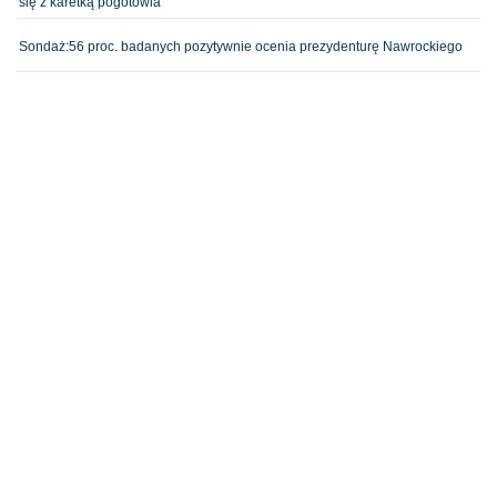
się z karetką pogotowia
​Sondaż:56 proc. badanych pozytywnie ocenia prezydenturę Nawrockiego