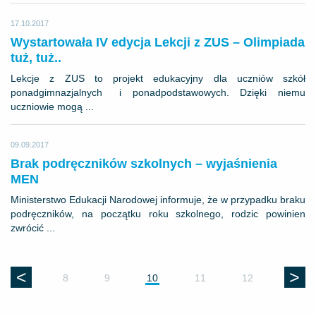
17.10.2017
Wystartowała IV edycja Lekcji z ZUS – Olimpiada
tuż, tuż..
Lekcje z ZUS to projekt edukacyjny dla uczniów szkół
ponadgimnazjalnych i ponadpodstawowych. Dzięki niemu
uczniowie mogą ...
09.09.2017
Brak podręczników szkolnych – wyjaśnienia
MEN
Ministerstwo Edukacji Narodowej informuje, że w przypadku braku
podręczników, na początku roku szkolnego, rodzic powinien
zwrócić ...
<
>
8
9
10
11
12